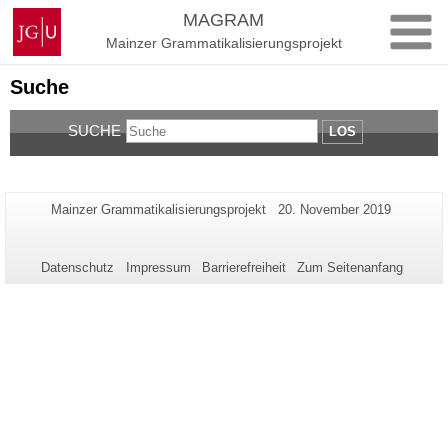
Zum
Johannes
MAGRAM
Inhalt
Gutenberg-
Mainzer Grammatikalisierungsprojekt
springen
Universität
Mainz
Suche
SUCHE
LOS
Zusätzliche
Seiten-
Letzte
Mainzer Grammatikalisierungsprojekt
20. November 2019
Name:
Aktualisierung:
Informationen
zu
Datenschutz
Impressum
Barrierefreiheit
Zum Seitenanfang
dieser
Seite